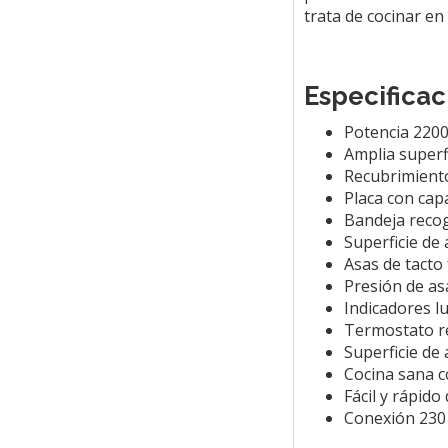
trata de cocinar en 
Especificac
Potencia 220
Amplia superfi
Recubrimiento
Placa con capa
Bandeja reco
Superficie de 
Asas de tacto 
Presión de as
Indicadores l
Termostato r
Superficie de 
Cocina sana c
Fácil y rápido
Conexión 230