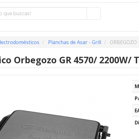
lectrodomésticos
Planchas de Asar - Grill
ORBEGOZO 
trico Orbegozo GR 4570/ 2200W/
M
P
E
D