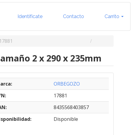
Identifícate
Contacto
Carrito
17881
 Tamaño 2 x 290 x 235mm
arca:
ORBEGOZO
/N:
17881
AN:
8435568403857
isponibilidad:
Disponible