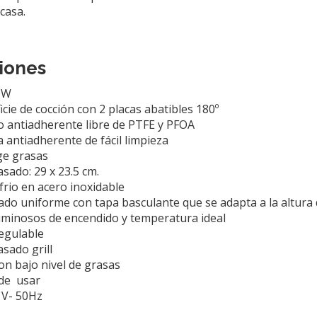
casa.
iones
0W
cie de cocción con 2 placas abatibles 180º
 antiadherente libre de PTFE y PFOA
 antiadherente de fácil limpieza
ge grasas
asado: 29 x 23.5 cm.
frio en acero inoxidable
ado uniforme con tapa basculante que se adapta a la altura 
uminosos de encendido y temperatura ideal
egulable
asado grill
on bajo nivel de grasas
 de usar
 V- 50Hz