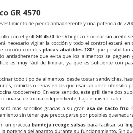
rico GR 4570
 revestimiento de piedra antiadherente y una potencia de 22
illo con el grill
GR 4570
de Orbegozo. Cocinar sin aceite s
será necesario vigilar la cocción y todo el control estará 
 de cocción con dos
placas abatibles 180º
que posibilitan 
do antiadherente que evita que los alimentos se peguen 
icie es muy fácil de limpiar, ya que es suficiente con p
cocinar todo tipo de alimentos, desde tostar sandwiches, has
unos, comidas o cenas en las que usar un único utensilio pa
ocina todoterreno. En este sentido, este grill tiene dos su
cocinarse de forma independiente, bajo el mismo calor.
s será más sencillos gracias a su gran
asa de tacto frío
.
amiento sin tener que preocuparse por posibles quemadura
n un práctica
bandeja recoge salsas
para facilitar su li
la potencia del aparato durante su funcionamiento. Sin du