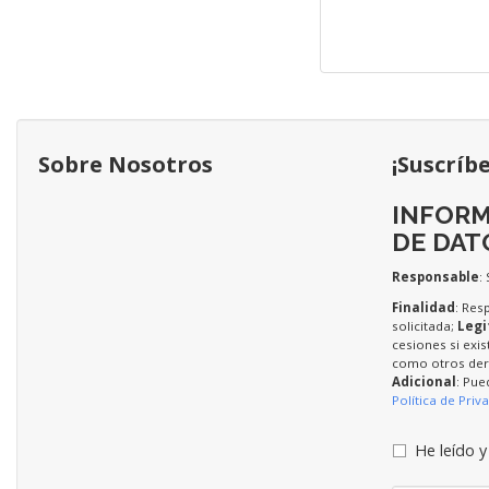
Sobre Nosotros
¡Suscríb
INFORM
DE DAT
Responsable
:
Finalidad
: Res
solicitada;
Legi
cesiones si exis
como otros dere
Adicional
: Pue
Política de Priv
He leído y