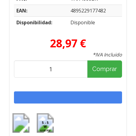
EAN:
4895229177482
Disponibilidad:
Disponible
28,97 €
*IVA Incluido
Comprar
5 - 5
W
USB PD