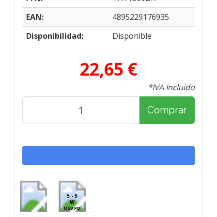
EAN:
4895229176935
Disponibilidad:
Disponible
22,65 €
*IVA Incluido
Comprar
5 - 5
W
USB PD