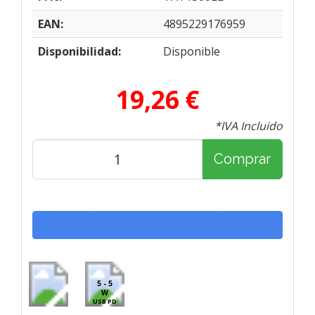
EAN:
4895229176959
Disponibilidad:
Disponible
19,26 €
*IVA Incluido
Comprar
5 - 5
W
USB PD