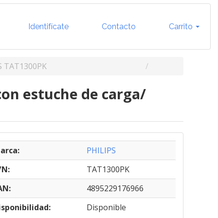
Identifícate
Contacto
Carrito
S TAT1300PK
con estuche de carga/
arca:
PHILIPS
/N:
TAT1300PK
AN:
4895229176966
isponibilidad:
Disponible