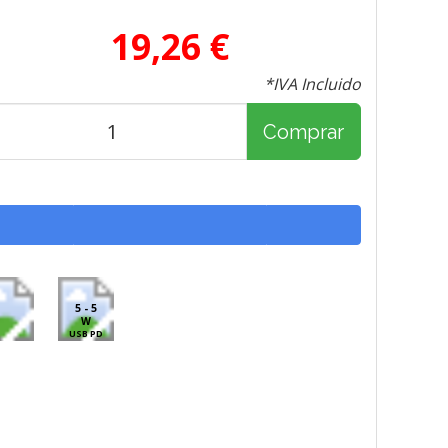
19,26 €
*IVA Incluido
Comprar
5 - 5
W
USB PD