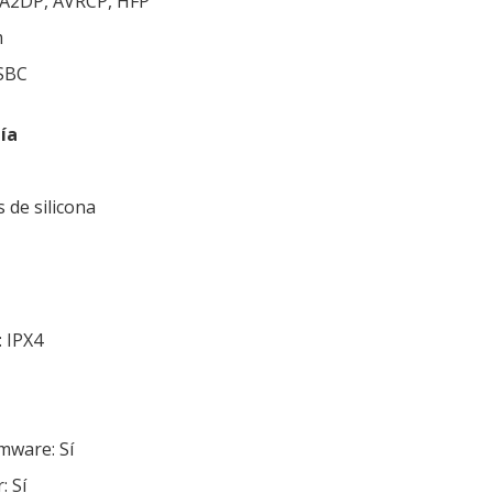
: A2DP, AVRCP, HFP
m
 SBC
ía
s de silicona
: IPX4
rmware: Sí
: Sí