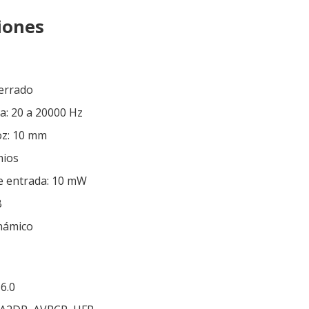
iones
Cerrado
a: 20 a 20000 Hz
oz: 10 mm
mios
e entrada: 10 mW
B
inámico
6.0