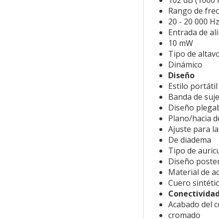
102 dB (1000 
Rango de fre
20 - 20 000 H
Entrada de a
10 mW
Tipo de altav
Dinámico
Diseño
Estilo portátil
Banda de suje
Diseño plega
Plano/hacia d
Ajuste para la
De diadema
Tipo de auric
Diseño poster
Material de a
Cuero sintéti
Conectivida
Acabado del c
cromado