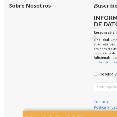
Sobre Nosotros
¡Suscríb
INFORM
DE DAT
Responsable
:
Finalidad
: Res
solicitada;
Legi
cesiones si exis
como otros dere
Adicional
: Pue
Política de Priv
He leído y
Contacto
Política Priva
Condiciones 