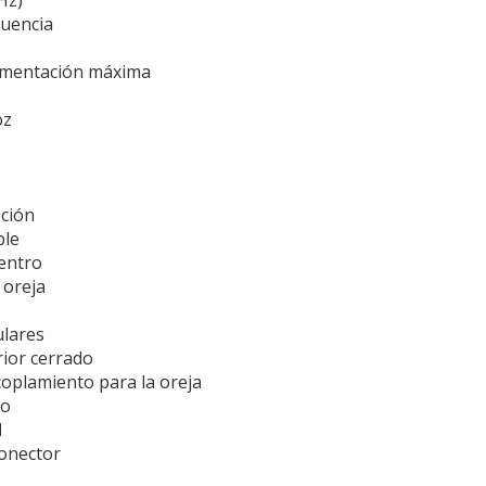
Hz)
cuencia
z
limentación máxima
oz
ción
ble
entro
 oreja
ulares
ior cerrado
coplamiento para la oreja
co
d
onector