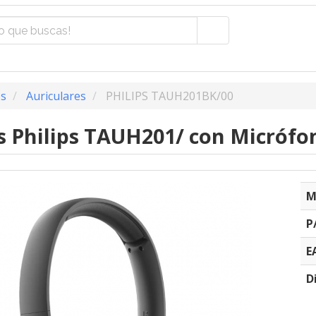
os
Auriculares
PHILIPS TAUH201BK/00
s Philips TAUH201/ con Micrófon
M
P
E
D