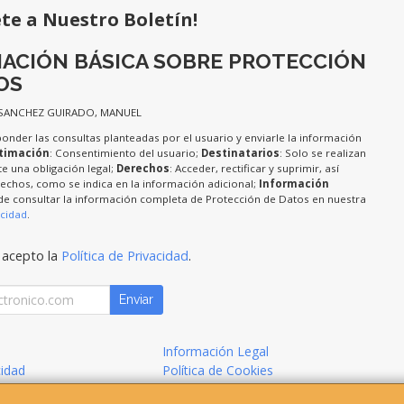
ete a Nuestro Boletín!
ACIÓN BÁSICA SOBRE PROTECCIÓN
OS
 SANCHEZ GUIRADO, MANUEL
ponder las consultas planteadas por el usuario y enviarle la información
timación
: Consentimiento del usuario;
Destinatarios
: Solo se realizan
te una obligación legal;
Derechos
: Acceder, rectificar y suprimir, así
chos, como se indica en la información adicional;
Información
de consultar la información completa de Protección de Datos en nuestra
acidad
.
 acepto la
Política de Privacidad
.
Enviar
Información Legal
cidad
Política de Cookies
de Compra
Formas de Pago