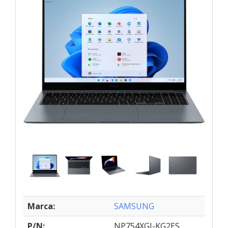
Marca:
SAMSUNG
P/N:
NP754XGJ-KG2ES