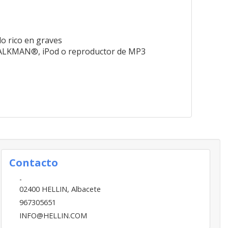
o rico en graves
n WALKMAN®, iPod o reproductor de MP3
Contacto
-
02400
HELLIN
,
Albacete
967305651
INFO@HELLIN.COM