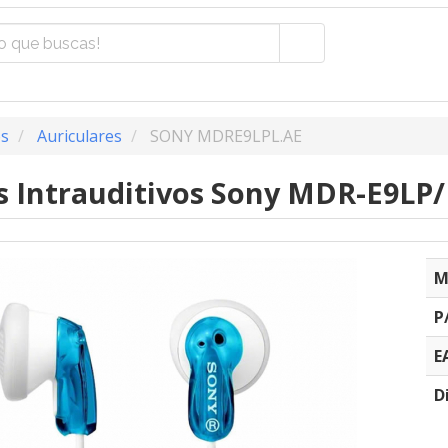
os
Auriculares
SONY MDRE9LPL.AE
s Intrauditivos Sony MDR-E9LP/ 
M
P
E
D