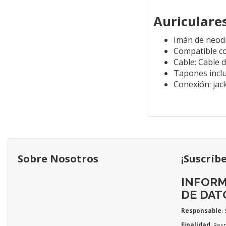
Auriculare
Imán de neodi
Compatible co
Cable: Cable 
Tapones inclu
Conexión: ja
Sobre Nosotros
¡Suscríb
INFORM
DE DAT
Responsable
:
Finalidad
: Res