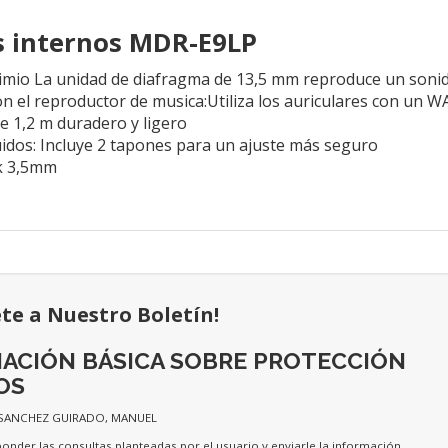
s internos MDR-E9LP
mio La unidad de diafragma de 13,5 mm reproduce un sonid
n el reproductor de musica:Utiliza los auriculares con u
de 1,2 m duradero y ligero
idos: Incluye 2 tapones para un ajuste más seguro
ck 3,5mm
ete a Nuestro Boletín!
ACIÓN BÁSICA SOBRE PROTECCIÓN
OS
 SANCHEZ GUIRADO, MANUEL
ponder las consultas planteadas por el usuario y enviarle la información