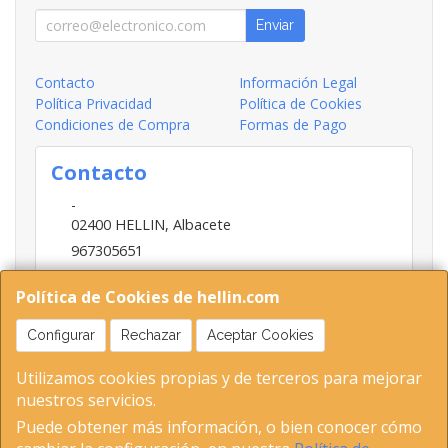
Enviar
Contacto
Información Legal
Política Privacidad
Política de Cookies
Condiciones de Compra
Formas de Pago
Contacto
-
02400
HELLIN
,
Albacete
967305651
INFO@HELLIN.COM
Política de Cookies de hellin.com
Configurar
Rechazar
Aceptar Cookies
Horario
Utilizamos cookies propias y de terceros para mejorar
09:00-13:30; 16:30-20:30
nuestros servicios.
Puede obtener más información, o bien conocer cómo