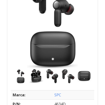
Marca:
SPC
P/N:
4634D