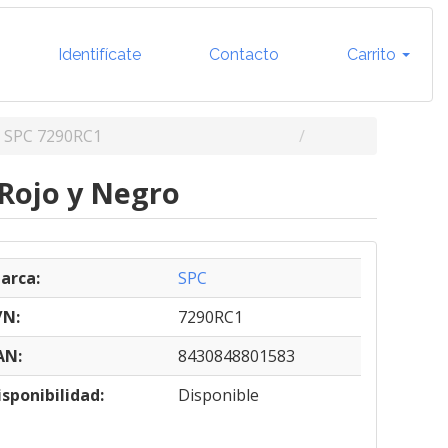
Identifícate
Contacto
Carrito
SPC 7290RC1
Rojo y Negro
arca:
SPC
/N:
7290RC1
AN:
8430848801583
isponibilidad:
Disponible