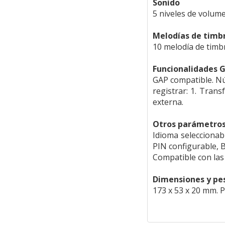
Sonido
5 niveles de volumen
Melodías de timb
10 melodía de timbr
Funcionalidades 
GAP compatible. Nú
registrar: 1. Trans
externa.
Otros parámetro
Idioma seleccionab
PIN configurable, 
Compatible con las
Dimensiones y pe
173 x 53 x 20 mm. 