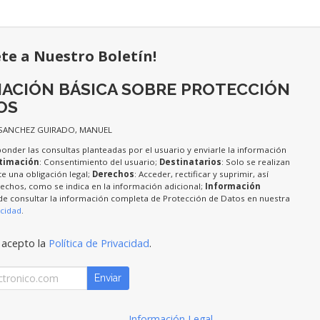
ete a Nuestro Boletín!
ACIÓN BÁSICA SOBRE PROTECCIÓN
OS
 SANCHEZ GUIRADO, MANUEL
ponder las consultas planteadas por el usuario y enviarle la información
timación
: Consentimiento del usuario;
Destinatarios
: Solo se realizan
te una obligación legal;
Derechos
: Acceder, rectificar y suprimir, así
chos, como se indica en la información adicional;
Información
de consultar la información completa de Protección de Datos en nuestra
acidad
.
 acepto la
Política de Privacidad
.
Enviar
Información Legal