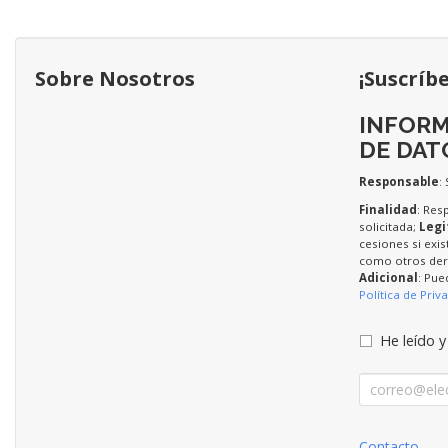
Sobre Nosotros
¡Suscríb
INFORM
DE DAT
Responsable
:
Finalidad
: Res
solicitada;
Legi
cesiones si exis
como otros dere
Adicional
: Pue
Política de Priv
He leído y
Contacto