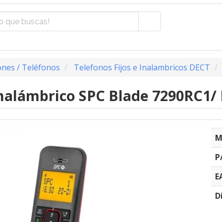
nes / Teléfonos
Telefonos Fijos e Inalambricos DECT
nalámbrico SPC Blade 7290RC1/ 
M
P
E
D