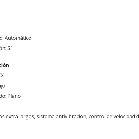
B
ad: Automático
ón: Sí
ción
TX
ijo
do: Plano
os extra largos, sistema antivibración, control de velocidad d