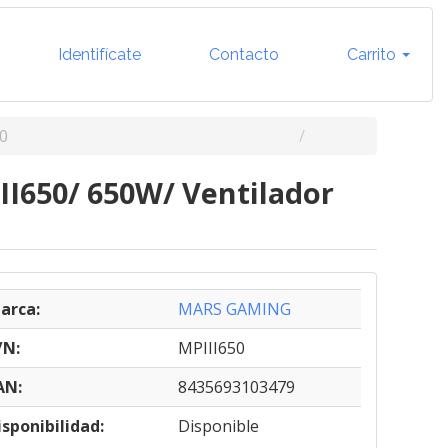
Identifícate
Contacto
Carrito
0
I650/ 650W/ Ventilador
arca:
MARS GAMING
/N:
MPIII650
AN:
8435693103479
isponibilidad:
Disponible