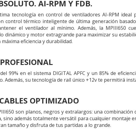
BSOLUTO. AI-RPM Y FDB.
tima tecnología en control de ventiladores AI-RPM ideal 
n control térmico inteligente de última generación basad
antener el ventilador al mínimo. Además, la MPIII650 cu
do dinámico y motor extragrande para maximizar su estabili
a máxima eficiencia y durabilidad.
A PROFESIONAL
 del 99% en el sistema DIGITAL APFC y un 85% de eficiencia
o. Además, su tecnología de raíl único +12v te permitirá ins
 CABLES OPTIMIZADO
PIII650 son planos, negros y extralargos: una combinación 
, sino además totalmente versátil para cualquier montaje en 
an tamaño y disfruta de tus partidas a lo grande.