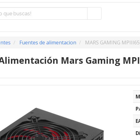
ntes
Fuentes de alimentacion
MARS GAMING MPIII65
Alimentación Mars Gaming MPII
M
P
E
D