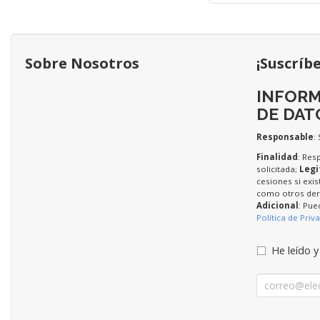
Sobre Nosotros
¡Suscríb
INFORM
DE DAT
Responsable
:
Finalidad
: Res
solicitada;
Legi
cesiones si exis
como otros dere
Adicional
: Pue
Política de Priv
He leído y