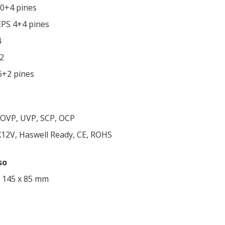
20+4 pines
EPS 4+4 pines
4
2
6+2 pines
 OVP, UVP, SCP, OCP
TX12V, Haswell Ready, CE, ROHS
so
x 145 x 85 mm