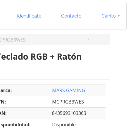
Identifícate
Contacto
Carrito
CPRGB3WES
eclado RGB + Ratón
arca:
MARS GAMING
/N:
MCPRGB3WES
AN:
8435693103363
isponibilidad:
Disponible