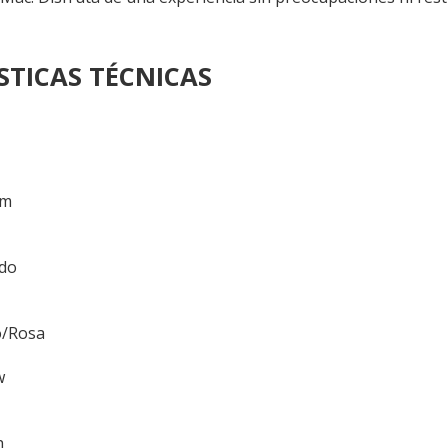
STICAS TÉCNICAS
mm
ado
o/Rosa
w
h