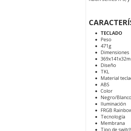
CARACTERÍ
TECLADO
Peso
471g
Dimensiones
369x141x32
Diseño
TKL
Material tecl
ABS
Color
Negro/Blanc
Iluminación
FRGB Rainbo
Tecnología
Membrana
Tipo de switc