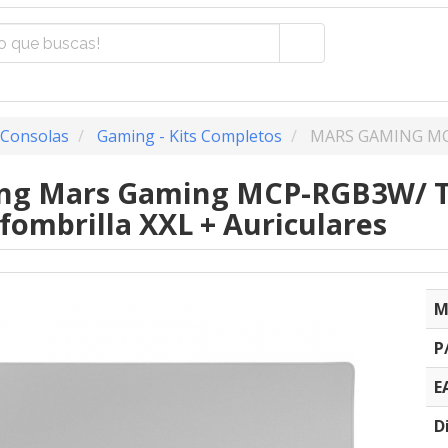
 Consolas
Gaming - Kits Completos
MARS GAMING M
ng Mars Gaming MCP-RGB3W/ T
lfombrilla XXL + Auriculares
M
P
E
D