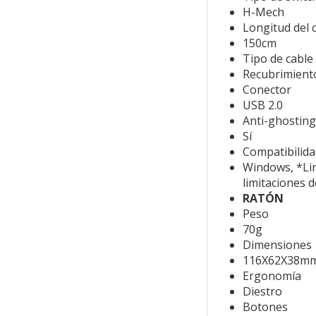
H-Mech
Longitud del 
150cm
Tipo de cable
Recubrimient
Conector
USB 2.0
Anti-ghosting
Sí
Compatibilida
Windows, *Lin
limitaciones d
RATÓN
Peso
70g
Dimensiones
116X62X38m
Ergonomía
Diestro
Botones