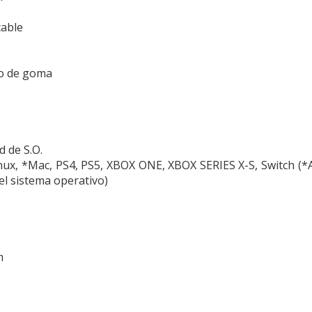
cable
o de goma
d de S.O.
ux, *Mac, PS4, PS5, XBOX ONE, XBOX SERIES X-S, Switch (*
el sistema operativo)
m