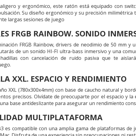
raligero y ergonómico, este ratón está equipado con swi
ulsación. Su diseño ergonómico y su precisión milimétrica
nte largas sesiones de juego
ES FRGB RAINBOW. SONIDO INMER
minación FRGB Rainbow, drivers de neodimio de 50 mm y u
frutarás de un sonido HI-FI ultra-bass inmersivo y una comu
adillas con cancelación de ruido pasiva que te aislar
uego.
LA XXL. ESPACIO Y RENDIMIENTO
año XXL (780x300x4mm) con base de caucho natural y borde
tos precisos. Olvídate de preocuparte por el espacio y la e
y una base antideslizante para asegurar un rendimiento cons
ILIDAD MULTIPLATAFORMA
 es compatible con una amplia gama de plataformas de j
Mac. Disfruta de una experiencia sin preocupaciones ni rest