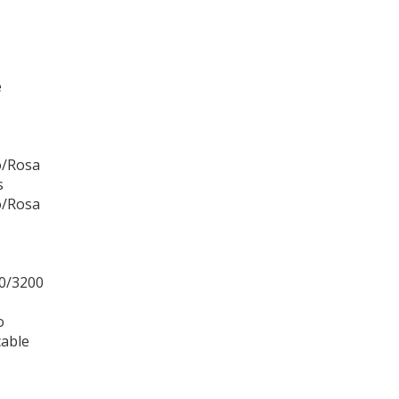
e
o/Rosa
s
o/Rosa
0/3200
o
cable