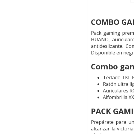
COMBO GA
Pack gaming premi
HUANO, auriculare
antideslizante. Co
Disponible en negro
Combo gami
Teclado TKL
Ratón ultra li
Auriculares 
Alfombrilla X
PACK GAM
Prepárate para un
alcanzar la victor