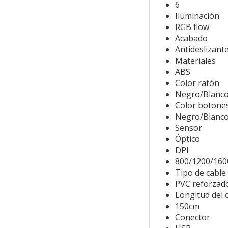
6
Iluminación
RGB flow
Acabado
Antideslizant
Materiales
ABS
Color ratón
Negro/Blanc
Color botone
Negro/Blanc
Sensor
Óptico
DPI
800/1200/160
Tipo de cable
PVC reforzad
Longitud del 
150cm
Conector