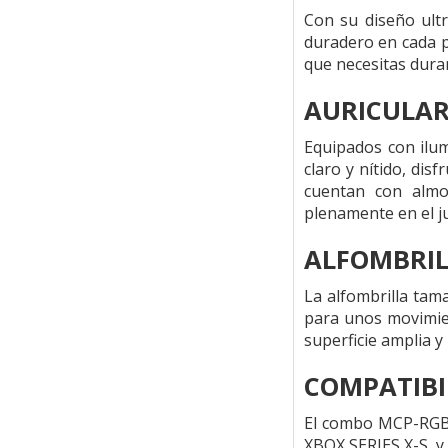
Con su diseño ult
duradero en cada p
que necesitas dura
AURICULAR
Equipados con ilu
claro y nítido, dis
cuentan con almoh
plenamente en el j
ALFOMBRIL
La alfombrilla tam
para unos movimien
superficie amplia 
COMPATIB
El combo MCP-RGB3
XBOX SERIES X-S, y 