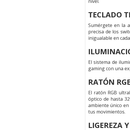
nivel.
TECLADO T
Sumérgete en la a
precisa de los swi
inigualable en cada
ILUMINACI
El sistema de ilum
gaming con una exp
RATÓN RG
El ratón RGB ultr
óptico de hasta 3
ambiente único en 
tus movimientos.
LIGEREZA Y