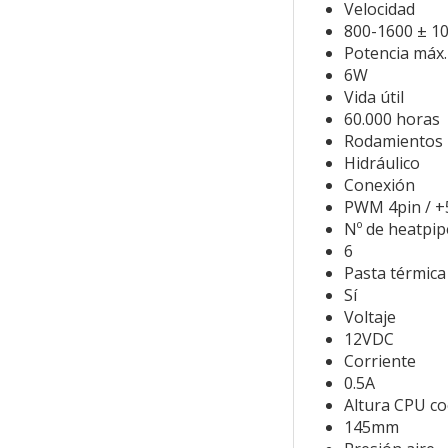
Velocidad
800-1600 ± 
Potencia máx.
6W
Vida útil
60.000 horas
Rodamientos
Hidráulico
Conexión
PWM 4pin / +5
Nº de heatpip
6
Pasta térmica
Sí
Voltaje
12VDC
Corriente
0.5A
Altura CPU co
145mm