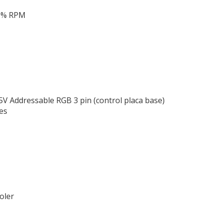
10% RPM
V Addressable RGB 3 pin (control placa base)
es
oler