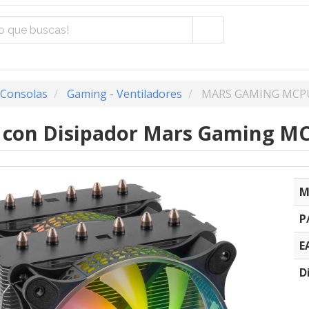
 Consolas
Gaming - Ventiladores
MARS GAMING MCP
r con Disipador Mars Gaming M
M
P
E
D