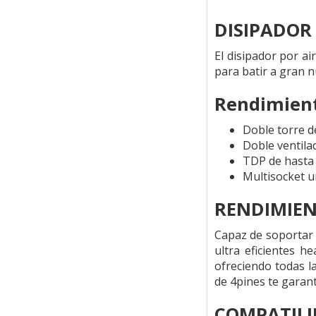
DISIPADOR
El disipador por a
para batir a gran n
Rendimient
Doble torre d
Doble ventil
TDP de hasta
Multisocket u
RENDIMIEN
Capaz de soportar 
ultra eficientes 
ofreciendo todas l
de 4pines te garan
COMPATILI