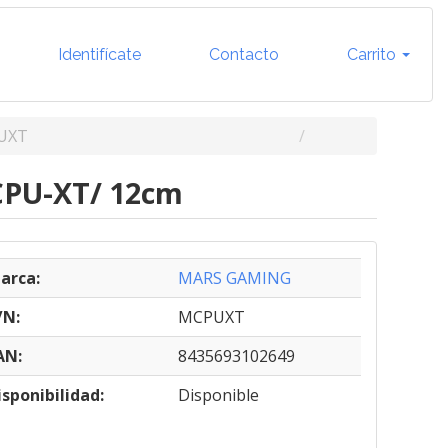
Identifícate
Contacto
Carrito
UXT
CPU-XT/ 12cm
arca:
MARS GAMING
/N:
MCPUXT
AN:
8435693102649
isponibilidad:
Disponible