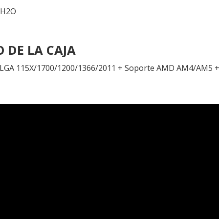
-H2O
 DE LA CAJA
 LGA 115X/1700/1200/1366/2011 + Soporte AMD AM4/AM5 + Fi