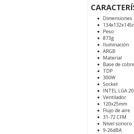
CARACTERÍ
Dimensiones
134x132x14
Peso
873g
Iluminación
ARGB
Material
Base de cobre
TDP
300W
Socket
INTEL LGA 2
Ventilador
120x25mm
Flujo de aire
31-72 CFM
Nivel sonoro
9-26dBA