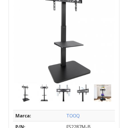
Marca:
TOOQ
P/N:
FS2287M-B