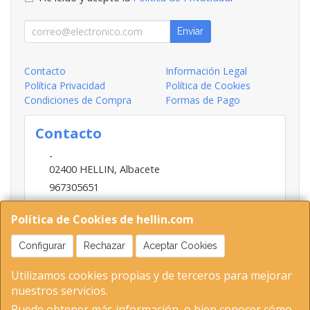
Enviar
Contacto
Información Legal
Política Privacidad
Política de Cookies
Condiciones de Compra
Formas de Pago
Contacto
-
02400
HELLIN
,
Albacete
967305651
INFO@HELLIN.COM
Política de Cookies de hellin.com
Configurar
Rechazar
Aceptar Cookies
Horario
Utilizamos cookies propias y de terceros para mejorar
09:00-13:30; 16:30-20:30
nuestros servicios.
Puede obtener más información, o bien conocer cómo