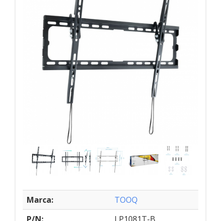
Marca:
TOOQ
P/N:
LP1081T-B