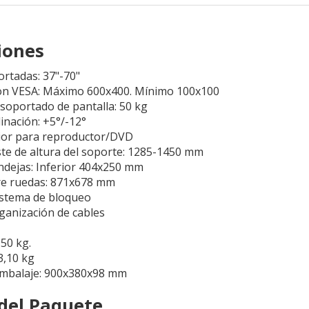
iones
ortadas: 37"-70"
on VESA: Máximo 600x400. Mínimo 100x100
oportado de pantalla: 50 kg
inación: +5°/-12°
rior para reproductor/DVD
te de altura del soporte: 1285-1450 mm
dejas: Inferior 404x250 mm
re ruedas: 871x678 mm
istema de bloqueo
ganización de cables
,50 kg.
3,10 kg
embalaje: 900x380x98 mm
del Paquete