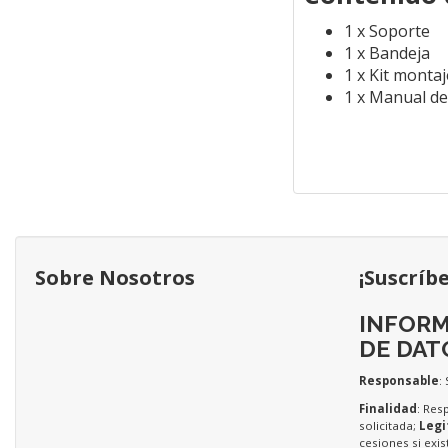
1 x Soporte
1 x Bandeja
1 x Kit monta
1 x Manual de
Sobre Nosotros
¡Suscríb
INFORM
DE DAT
Responsable
:
Finalidad
: Res
solicitada;
Legi
cesiones si exis