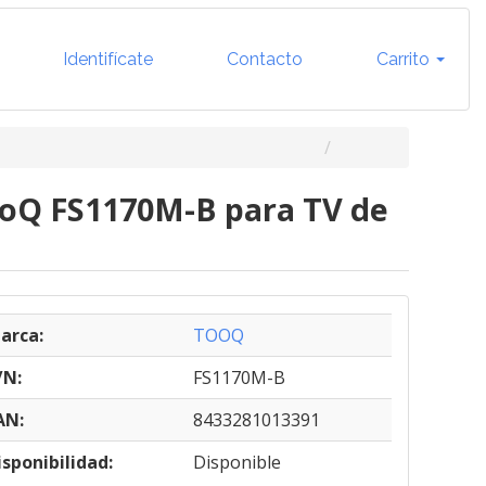
Identifícate
Contacto
Carrito
ooQ FS1170M-B para TV de
arca:
TOOQ
/N:
FS1170M-B
AN:
8433281013391
isponibilidad:
Disponible