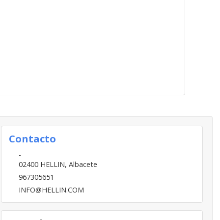
Contacto
-
02400
HELLIN
,
Albacete
967305651
INFO@HELLIN.COM