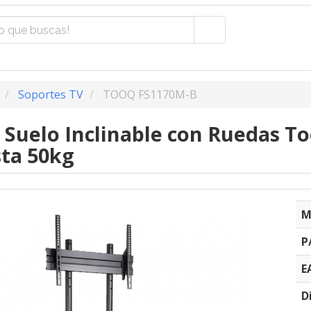
Soportes TV
TOOQ FS1170M-B
 Suelo Inclinable con Ruedas T
sta 50kg
M
P
E
D