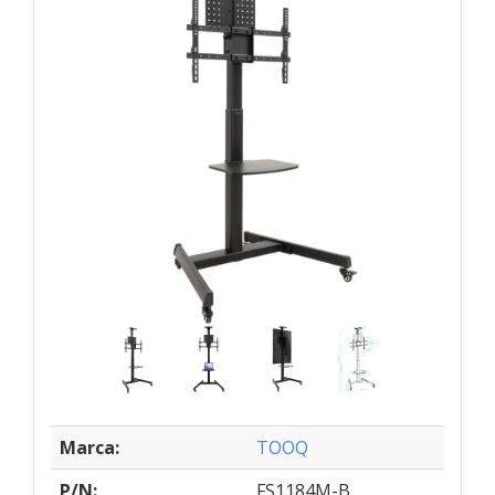
Marca:
TOOQ
P/N:
FS1184M-B