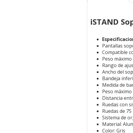
iSTAND Sop
Especificaci
Pantallas sop
Compatible c
Peso máximo s
Rango de ajus
Ancho del so
Bandeja infer
Medida de ba
Peso máximo d
Distancia ent
Ruedas con s
Ruedas de 7
Sistema de or
Material: Alu
Color: Gris