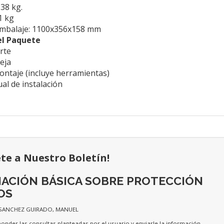
,38 kg.
1 kg
embalaje: 1100x356x158 mm
el Paquete
rte
eja
montaje (incluye herramientas)
al de instalación
ete a Nuestro Boletín!
ACIÓN BÁSICA SOBRE PROTECCIÓN
OS
 SANCHEZ GUIRADO, MANUEL
ponder las consultas planteadas por el usuario y enviarle la información