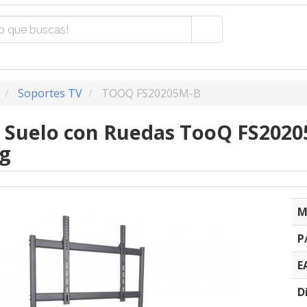
Soportes TV
TOOQ FS20205M-B
 Suelo con Ruedas TooQ FS2020
kg
M
P
E
D