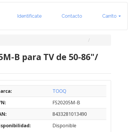
Identifícate
Contacto
Carrito
5M-B para TV de 50-86"/
arca:
TOOQ
/N:
FS20205M-B
AN:
8433281013490
isponibilidad:
Disponible