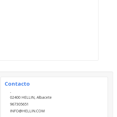
Contacto
-
02400
HELLIN
,
Albacete
967305651
INFO@HELLIN.COM