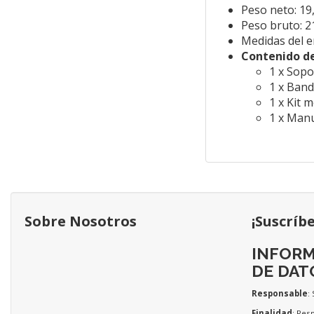
Peso neto: 19
Peso bruto: 2
Medidas del 
Contenido d
1 x Sopo
1 x Band
1 x Kit 
1 x Manu
Sobre Nosotros
¡Suscríb
INFORM
DE DAT
Responsable
:
Finalidad
: Res