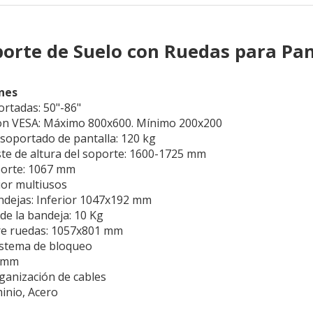
orte de Suelo con Ruedas para Panta
ones
ortadas: 50"-86"
on VESA: Máximo 800x600. Mínimo 200x200
oportado de pantalla: 120 kg
te de altura del soporte: 1600-1725 mm
porte: 1067 mm
ior multiusos
ndejas: Inferior 1047x192 mm
e la bandeja: 10 Kg
re ruedas: 1057x801 mm
istema de bloqueo
5 mm
ganización de cables
minio, Acero