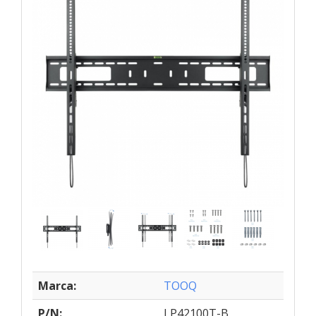
Marca:
TOOQ
P/N:
LP42100T-B