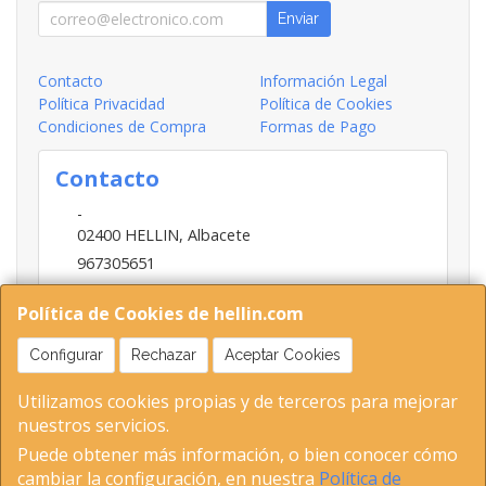
Enviar
Contacto
Información Legal
Política Privacidad
Política de Cookies
Condiciones de Compra
Formas de Pago
Contacto
-
02400
HELLIN
,
Albacete
967305651
INFO@HELLIN.COM
Política de Cookies de hellin.com
Configurar
Rechazar
Aceptar Cookies
Horario
Utilizamos cookies propias y de terceros para mejorar
09:00-13:30; 16:30-20:30
nuestros servicios.
Puede obtener más información, o bien conocer cómo
cambiar la configuración, en nuestra
Política de
02400 Hellin (Albacete ) Tel 653893802-967305651 C.I.F-