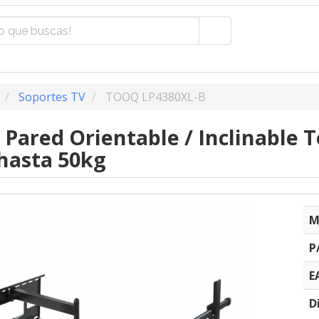
Soportes TV
TOOQ LP4380XL-B
 Pared Orientable / Inclinable
 hasta 50kg
M
P
E
D