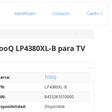
Identifícate
Contacto
Carrito
 TooQ LP4380XL-B para TV
arca:
TOOQ
/N:
LP4380XL-B
AN:
8433281010000
isponibilidad:
Disponible