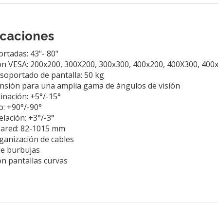
icaciones
ortadas: 43"- 80"
n VESA: 200x200, 300X200, 300x300, 400x200, 400X300, 400
oportado de pantalla: 50 kg
nsión para una amplia gama de ángulos de visión
inación: +5°/-15°
o: +90°/-90°
elación: +3°/-3°
pared: 82-1015 mm
ganización de cables
de burbujas
n pantallas curvas