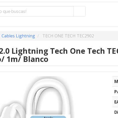
Cables Lightning
TECH ONE TECH TEC2902
2.0 Lightning Tech One Tech TE
/ 1m/ Blanco
M
P
E
D