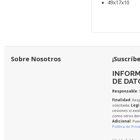
49x17x10
Sobre Nosotros
¡Suscríb
INFORM
DE DAT
Responsable
:
Finalidad
: Res
solicitada;
Legi
cesiones si exis
como otros dere
Adicional
: Pue
Política de Priv