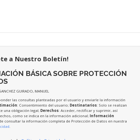
ete a Nuestro Boletín!
ACIÓN BÁSICA SOBRE PROTECCIÓN
OS
 SANCHEZ GUIRADO, MANUEL
ponder las consultas planteadas por el usuario y enviarle la información
timación
: Consentimiento del usuario;
Destinatarios
: Solo se realizan
te una obligación legal;
Derechos
: Acceder, rectificar y suprimir, así
chos, como se indica en la información adicional;
Información
de consultar la información completa de Protección de Datos en nuestra
acidad
.