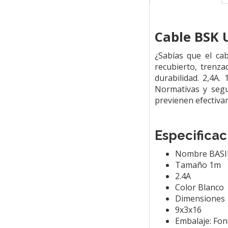
Cable BSK 
¿Sabías que el ca
recubierto, trenza
durabilidad. 2,4A.
Normativas y segu
previenen efectiva
Especificac
Nombre BASIK
Tamaño 1m
2.4A
Color Blanco
Dimensiones
9x3x16
Embalaje: Fon