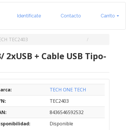
Identifícate
Contacto
Carrito
ECH TEC2403
/ 2xUSB + Cable USB Tipo-
arca:
TECH ONE TECH
/N:
TEC2403
AN:
8436546592532
isponibilidad:
Disponible