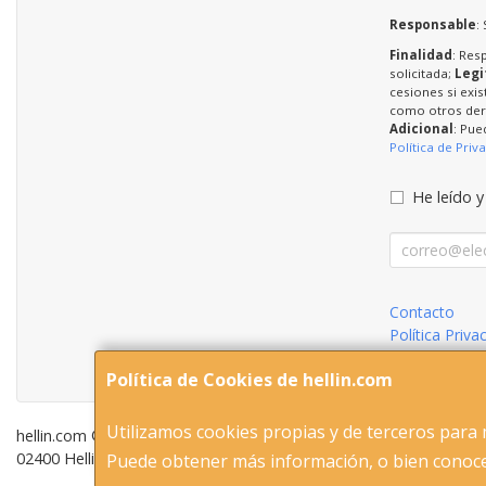
Responsable
:
Finalidad
: Res
solicitada;
Legi
cesiones si exis
como otros dere
Adicional
: Pue
Política de Priv
He leído y
Contacto
Política Priva
Condiciones 
Política de Cookies de hellin.com
Utilizamos cookies propias y de terceros para 
hellin.com © 2026
02400 Hellin (Albacete ) Tel 653893802-967305651 C.I.F-5153379
Puede obtener más información, o bien conoce