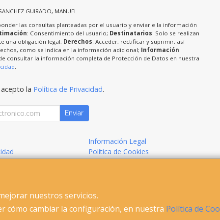
 SANCHEZ GUIRADO, MANUEL
ponder las consultas planteadas por el usuario y enviarle la información
timación
: Consentimiento del usuario;
Destinatarios
: Solo se realizan
te una obligación legal;
Derechos
: Acceder, rectificar y suprimir, así
chos, como se indica en la información adicional;
Información
de consultar la información completa de Protección de Datos en nuestra
acidad
.
 acepto la
Política de Privacidad
.
Enviar
Información Legal
cidad
Política de Cookies
de Compra
Formas de Pago
mejorar nuestros servicios.
E
r cómo cambiar la configuración, en nuestra
Política de Co