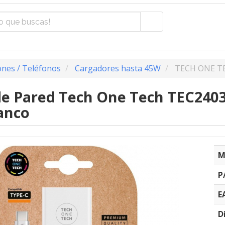
nes / Teléfonos
Cargadores hasta 45W
TECH ONE T
e Pared Tech One Tech TEC2403
anco
M
P
E
D