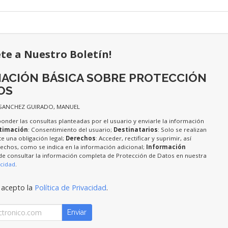
ete a Nuestro Boletín!
ACIÓN BÁSICA SOBRE PROTECCIÓN
OS
 SANCHEZ GUIRADO, MANUEL
ponder las consultas planteadas por el usuario y enviarle la información
timación
: Consentimiento del usuario;
Destinatarios
: Solo se realizan
te una obligación legal;
Derechos
: Acceder, rectificar y suprimir, así
chos, como se indica en la información adicional;
Información
de consultar la información completa de Protección de Datos en nuestra
acidad
.
 acepto la
Política de Privacidad
.
Enviar