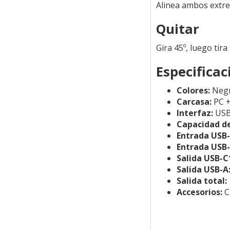
Alinea ambos extrem
Quitar
Gira 45º, luego tir
Especificac
Colores:
Negr
Carcasa:
PC +
Interfaz:
USB
Capacidad de
Entrada USB-
Entrada USB-
Salida USB-C
Salida USB-A
Salida total:
Accesorios:
C