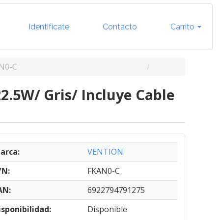
Identifícate
Contacto
Carrito
N0-C
.5W/ Gris/ Incluye Cable
arca:
VENTION
/N:
FKAN0-C
AN:
6922794791275
isponibilidad:
Disponible