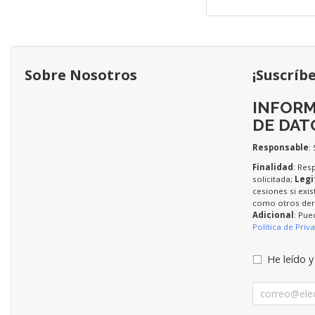
Sobre Nosotros
¡Suscríb
INFORM
DE DAT
Responsable
:
Finalidad
: Res
solicitada;
Legi
cesiones si exis
como otros dere
Adicional
: Pue
Política de Priv
He leído y