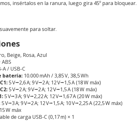
os, insértalos en la ranura, luego gira 45º para bloquear.
a suavemente para soltar.
iones
o, Beige, Rosa, Azul
 ABS
-A / USB-C
 batería:
10.000 mAh / 3,85 V, 38,5 Wh
C1:
5 V⭢2,6 A; 9 V⭢2 A; 12 V⭢1,5 A (18 W máx)
C2:
5 V⭢2 A; 9 V⭢2 A; 12 V⭢1,5 A (18 W máx)
1:
5 V⭢3 A; 9 V⭢2,22 A; 12 V⭢1,67 A (20 W máx)
:
5 V⭢3 A; 9 V⭢2 A; 12 V⭢1,5 A; 10 V⭢2,25 A (22,5 W máx)
15 W máx
able de carga USB-C (0,17 m) × 1