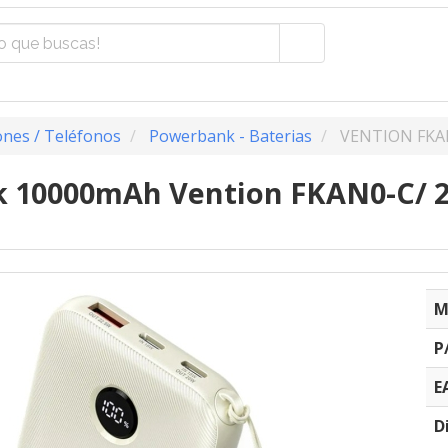
nes / Teléfonos
Powerbank - Baterias
VENTION FKA
10000mAh Vention FKAN0-C/ 22
C
M
P
E
D