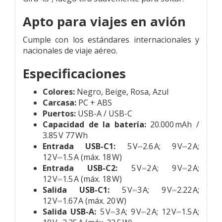
Apto para viajes en avión
Cumple con los estándares internacionales y
nacionales de viaje aéreo.
Especificaciones
Colores:
Negro, Beige, Rosa, Azul
Carcasa:
PC + ABS
Puertos:
USB-A / USB-C
Capacidad de la batería:
20.000 mAh /
3.85 V 77 Wh
Entrada USB-C1:
5 V⎓2.6 A; 9 V⎓2 A;
12 V⎓1.5 A (máx. 18 W)
Entrada USB-C2:
5 V⎓2 A; 9 V⎓2 A;
12 V⎓1.5 A (máx. 18 W)
Salida USB-C1:
5 V⎓3 A; 9 V⎓2.22 A;
12 V⎓1.67 A (máx. 20 W)
Salida USB-A:
5 V⎓3 A; 9 V⎓2 A; 12 V⎓1.5 A;