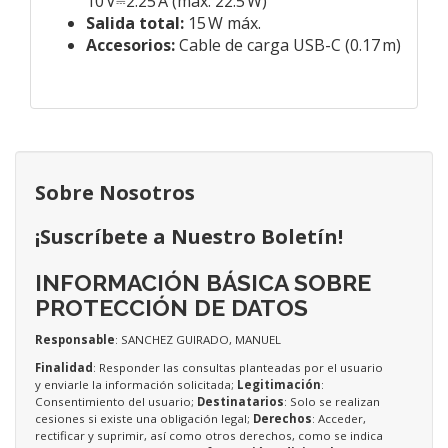
10 V⎓2.25 A (máx. 22.5 W)
Salida total:
15 W máx.
Accesorios:
Cable de carga USB-C (0.17 m)
Sobre Nosotros
¡Suscríbete a Nuestro Boletín!
INFORMACIÓN BÁSICA SOBRE
PROTECCIÓN DE DATOS
Responsable
: SANCHEZ GUIRADO, MANUEL
Finalidad
: Responder las consultas planteadas por el usuario
y enviarle la información solicitada;
Legitimación
:
Consentimiento del usuario;
Destinatarios
: Solo se realizan
cesiones si existe una obligación legal;
Derechos
: Acceder,
rectificar y suprimir, así como otros derechos, como se indica