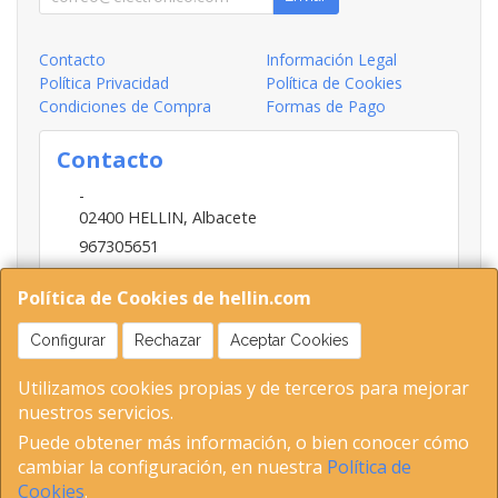
Contacto
Información Legal
Política Privacidad
Política de Cookies
Condiciones de Compra
Formas de Pago
Contacto
-
02400
HELLIN
,
Albacete
967305651
INFO@HELLIN.COM
Política de Cookies de hellin.com
Configurar
Rechazar
Aceptar Cookies
Horario
Utilizamos cookies propias y de terceros para mejorar
09:00-13:30; 16:30-20:30
nuestros servicios.
Puede obtener más información, o bien conocer cómo
cambiar la configuración, en nuestra
Política de
02400 Hellin (Albacete ) Tel 653893802-967305651 C.I.F-
Cookies
.
5153379E