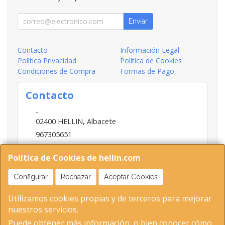
Enviar
Contacto
Información Legal
Política Privacidad
Política de Cookies
Condiciones de Compra
Formas de Pago
Contacto
-
02400
HELLIN
,
Albacete
967305651
INFO@HELLIN.COM
Política de Cookies de hellin.com
Configurar
Rechazar
Aceptar Cookies
Horario
Utilizamos cookies propias y de terceros para mejorar
09:00-13:30; 16:30-20:30
nuestros servicios.
Puede obtener más información, o bien conocer cómo