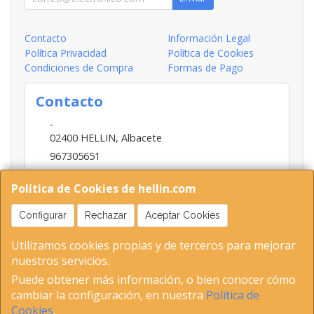
Contacto
Información Legal
Política Privacidad
Política de Cookies
Condiciones de Compra
Formas de Pago
Contacto
-
02400
HELLIN
,
Albacete
967305651
INFO@HELLIN.COM
Política de Cookies de hellin.com
Configurar
Rechazar
Aceptar Cookies
Horario
Utilizamos cookies propias y de terceros para mejorar
09:00-13:30; 16:30-20:30
nuestros servicios.
Puede obtener más información, o bien conocer cómo
cambiar la configuración, en nuestra
Política de
02400 Hellin (Albacete ) Tel 653893802-967305651 C.I.F-
Cookies
.
5153379E