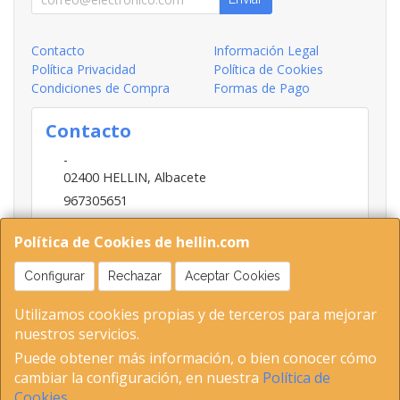
Contacto
Información Legal
Política Privacidad
Política de Cookies
Condiciones de Compra
Formas de Pago
Contacto
-
02400
HELLIN
,
Albacete
967305651
INFO@HELLIN.COM
Política de Cookies de hellin.com
Configurar
Rechazar
Aceptar Cookies
Horario
Utilizamos cookies propias y de terceros para mejorar
09:00-13:30; 16:30-20:30
nuestros servicios.
Puede obtener más información, o bien conocer cómo
cambiar la configuración, en nuestra
Política de
02400 Hellin (Albacete ) Tel 653893802-967305651 C.I.F-
Cookies
.