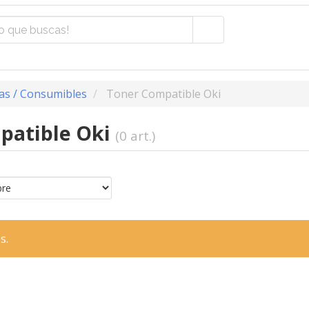
as / Consumibles
Toner Compatible Oki
patible Oki
(0 art.)
s.