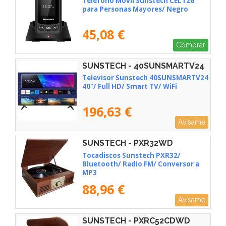
Teléfono Móvil Sunstech CELT26
para Personas Mayores/ Negro
45,08 €
Comprar
SUNSTECH - 40SUNSMARTV24
Televisor Sunstech 40SUNSMARTV24
40"/ Full HD/ Smart TV/ WiFi
196,63 €
Avísame
SUNSTECH - PXR32WD
Tocadiscos Sunstech PXR32/
Bluetooth/ Radio FM/ Conversor a
MP3
88,96 €
Avísame
SUNSTECH - PXRC52CDWD