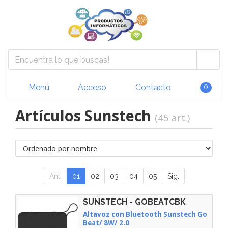
Menú
Acceso
Contacto
0
Artículos Sunstech
(45 art.)
Ant.
01
02
03
04
05
Sig.
SUNSTECH - GOBEATCBK
Altavoz con Bluetooth Sunstech Go
Beat/ 8W/ 2.0