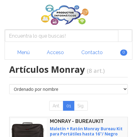
Menú
Acceso
Contacto
0
Artículos Monray
(8 art.)
Ant.
01
Sig.
MONRAY - BUREAUKIT
Maletín + Ratón Monray Bureau Kit
para Portátiles hasta 16"/ Negro