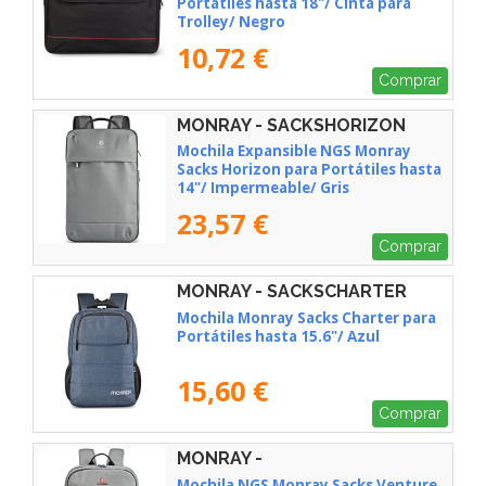
Portátiles hasta 18"/ Cinta para
Trolley/ Negro
10,72 €
Comprar
MONRAY - SACKSHORIZON
Mochila Expansible NGS Monray
Sacks Horizon para Portátiles hasta
14"/ Impermeable/ Gris
23,57 €
Comprar
MONRAY - SACKSCHARTER
Mochila Monray Sacks Charter para
Portátiles hasta 15.6"/ Azul
15,60 €
Comprar
MONRAY -
SACKSVENTUREGRAY
Mochila NGS Monray Sacks Venture