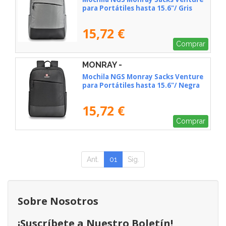
para Portátiles hasta 15.6"/ Gris
15,72 €
Comprar
MONRAY -
SACKSVENTUREBLACK
Mochila NGS Monray Sacks Venture
para Portátiles hasta 15.6"/ Negra
15,72 €
Comprar
Ant.
01
Sig.
Sobre Nosotros
¡Suscríbete a Nuestro Boletín!