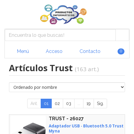
Menú
Acceso
Contacto
0
Artículos Trust
(163 art.)
Ant.
01
02
03
...
19
Sig.
TRUST - 26027
Adaptador USB - Bluetooth 5.0 Trust
Myna