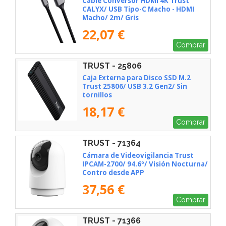
Cable Conversor HDMI 4K Trust
CALYX/ USB Tipo-C Macho - HDMI
Macho/ 2m/ Gris
22,07 €
Comprar
TRUST - 25806
Caja Externa para Disco SSD M.2
Trust 25806/ USB 3.2 Gen2/ Sin
tornillos
18,17 €
Comprar
TRUST - 71364
Cámara de Videovigilancia Trust
IPCAM-2700/ 94.6º/ Visión Nocturna/
Contro desde APP
37,56 €
Comprar
TRUST - 71366