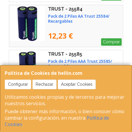
TRUST - 25584
Pack de 2 Pilas AA Trust 25584/
Recargables
12,23 €
Comprar
TRUST - 25585
Pack de 2 Pilas AAA Trust 25585/
Recargables
Política de Cookies de hellin.com
9,40 €
Configurar
Rechazar
Aceptar Cookies
Avísame
Utilizamos cookies propias y de terceros para mejorar
TRUST - 25631
nuestros servicios.
Pack de 4 Pilas AA Trust 25631/
Puede obtener más información, o bien conocer cómo
Recargables
cambiar la configuración, en nuestra
Política de
Cookies
.
23,55 €